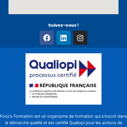
Suivez-nous !
F
L
I
a
i
n
c
n
s
e
k
t
b
e
a
o
d
g
o
i
r
k
n
a
m
Foxy’s Formation est un organisme de formation qui s’inscrit dans
la démarche qualité et est certifié
Qualiopi
pour les actions de